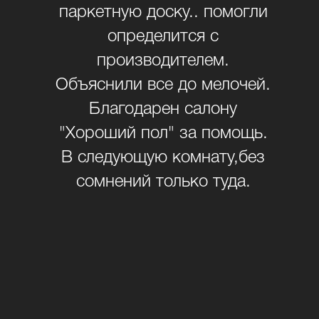
паркетную доску.. помогли
определится с
час
производителем.
Объяснили все до мелочей.
ай
Благодарен салону
сь
"Хороший пол" за помощь.
В следующую комнату,без
сомнений только туда.
и
о
ие