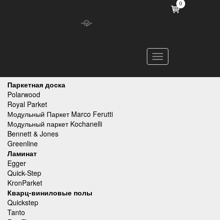
0
Toggle
navigation
Паркетная доска
Polarwood
Royal Parket
Модульный Паркет Marco Ferutti
Модульный паркет Kochanelli
Bennett & Jones
Greenline
Ламинат
Egger
Quick-Step
KronParket
Кварц-виниловые полы
Quickstep
Tanto