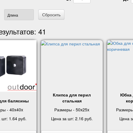
Сбросить
езультатов:
41
Клипса для перил
Юбка 
для балясины
стальная
ко
ры - 40x40x
Размеры - 50x25x
Размеры
а шт:
1.64 руб
.
Цена за шт:
2.16 руб
.
Цена з