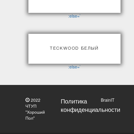
:else=`
TECKWOOD БЕЛЫЙ
:else=`
Политика
2022
BrainIT
ЧТУП
конфиденциальности
"Хороший
Пол"