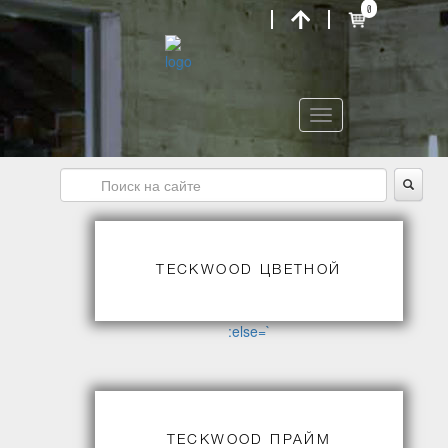
0
Toggle
navigation
TECKWOOD ЦВЕТНОЙ
:else=`
TECKWOOD ПРАЙМ